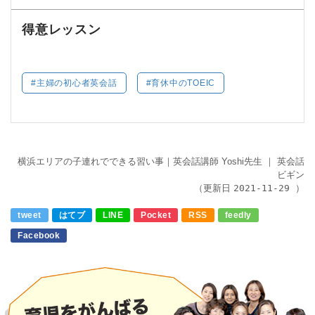
得意レッスン
主婦の初心者英会話
育休中のTOEIC
横浜エリアの子連れでできる習い事｜英会話講師 Yoshi先生
｜
英会話
ビギン
（更新日
2021-11-29
）
tweet
はてブ
LINE
Pocket
RSS
feedly
Facebook